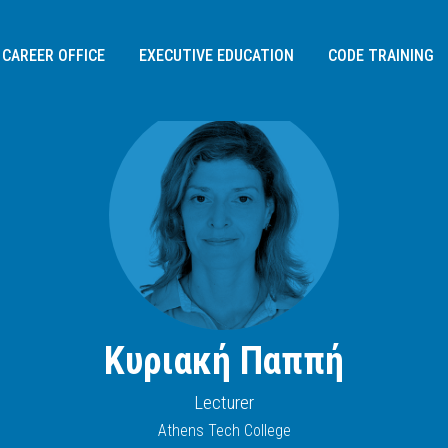
CAREER OFFICE
EXECUTIVE EDUCATION
CODE TRAINING
Κυριακή Παππή
Διεύθυνση:
Σοφίας Σλήμαν 3,
Lecturer
115 26
, Αθήνα
Athens Tech College