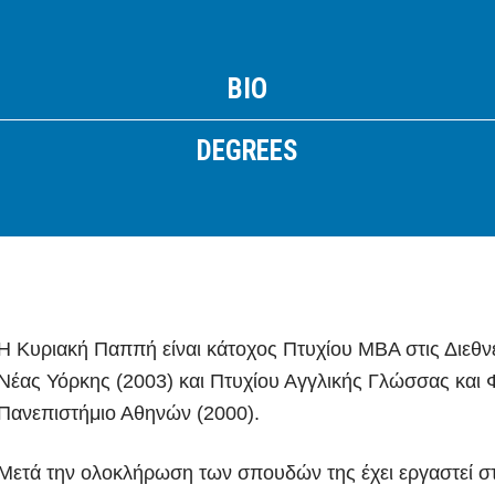
Email:
info
@
athtech.
g
r
Τηλ:
(+30) 2110080813
BIO
FOLLOW ATH/TECH
DEGREES
iLEARN
WEBMAIL
ΠΟΛΙΤΙΚΗ ΑΠΟΡΡΗΤΟΥ
ΟΡΟΙ ΧΡΗΣΗΣ
©2026 ATH/TECH ALL RIGHTS RESERVED.
Η Κυριακή Παππή είναι κάτοχος Πτυχίου MBA στις Διεθνε
Νέας Υόρκης (2003) και Πτυχίου Αγγλικής Γλώσσας και 
Πανεπιστήμιο Αθηνών (2000).
Μετά την ολοκλήρωση των σπουδών της έχει εργαστεί στ