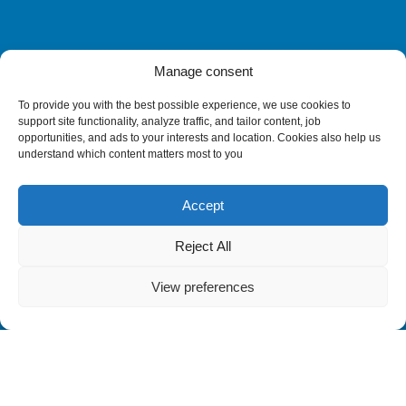
iLEARN
WEBMAIL
ΠΟΛΙΤΙΚΗ ΑΠΟΡΡΗΤΟΥ
ΟΡΟΙ ΧΡΗΣΗΣ
Manage consent
©2026 ATH/TECH ALL RIGHTS RESERVED.
To provide you with the best possible experience, we use cookies to
support site functionality, analyze traffic, and tailor content, job
opportunities, and ads to your interests and location. Cookies also help us
understand which content matters most to you
Accept
Reject All
View preferences