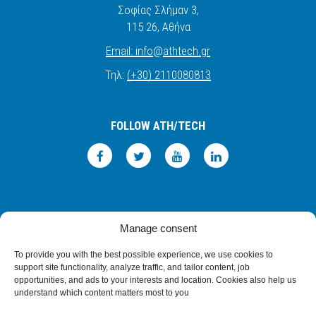
Σοφίας Σλήμαν 3,
115 26
, Αθήνα
Email:
info
@
athtech.
g
r
Τηλ:
(+30) 2110080813
FOLLOW ATH/TECH
iLEARN
WEBMAIL
ΠΟΛΙΤΙΚΗ ΑΠΟΡΡΗΤΟΥ
ΟΡΟΙ ΧΡΗΣΗΣ
Manage consent
©2026 ATH/TECH ALL RIGHTS RESERVED.
To provide you with the best possible experience, we use cookies to
support site functionality, analyze traffic, and tailor content, job
opportunities, and ads to your interests and location. Cookies also help us
understand which content matters most to you