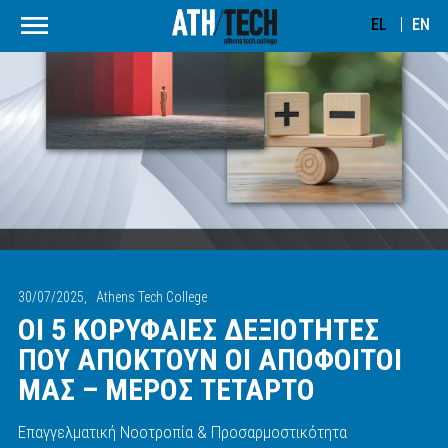
EL
EN
30/07/2025,
Athens Tech College
ΟΙ 5 ΚΟΡΥΦΑΙΕΣ ΔΕΞΙΟΤΗΤΕΣ
ΠΟΥ ΑΠΟΚΤΟΥΝ ΟΙ ΑΠΟΦΟΙΤΟΙ
ΜΑΣ – ΜΕΡΟΣ ΤΕΤΑΡΤΟ
Επαγγελματική Νοοτροπία & Προσαρμοστικότητα