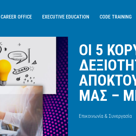
CAREER OFFICE
EXECUTIVE EDUCATION
CODE TRAINING
BLOG /
ΟΙ 5 ΚΟΡΥΦΑΙΕΣ ΔΕΞΙΟΤΗΤΕ
ΟΙ 5 ΚΟ
ΔΕΞΙΟΤΗ
ΑΠΟΚΤΟΥ
ΜΑΣ – Μ
Διεύθυνση:
Επικοινωνία & Συνεργασία
Σοφίας Σλήμαν 3,
115 26
, Αθήνα