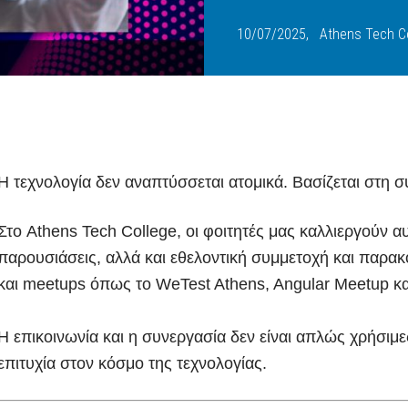
Email:
info
@
athtech.
g
r
10/07/2025,
Athens Tech Co
Τηλ:
(+30) 2110080813
FOLLOW ATH/TECH
Η τεχνολογία δεν αναπτύσσεται ατομικά. Βασίζεται στη σ
Στο Athens Tech College, οι φοιτητές μας καλλιεργούν αυ
iLEARN
WEBMAIL
ΠΟΛΙΤΙΚΗ ΑΠΟΡΡΗΤΟΥ
ΟΡΟΙ ΧΡΗΣΗΣ
παρουσιάσεις, αλλά και εθελοντική συμμετοχή και παρ
©2026 ATH/TECH ALL RIGHTS RESERVED.
και meetups όπως το WeTest Athens, Angular Meetup κα
Η επικοινωνία και η συνεργασία δεν είναι απλώς χρήσιμες 
επιτυχία στον κόσμο της τεχνολογίας.