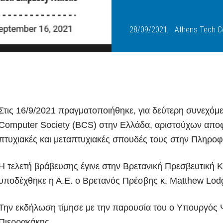
Email:
info
@
athtech.
g
r
Τηλ:
(+30) 2110080813
28/09/2021,
Athens Tech Co
FOLLOW ATH/TECH
Στις 16/9/2021 πραγματοποιήθηκε, για δεύτερη συνεχόμε
Computer Society (BCS) στην Ελλάδα, αριστούχων απο
iLEARN
WEBMAIL
ΠΟΛΙΤΙΚΗ ΑΠΟΡΡΗΤΟΥ
ΟΡΟΙ ΧΡΗΣΗΣ
πτυχιακές και μεταπτυχιακές σπουδές τους στην Πληροφ
©2026 ATH/TECH ALL RIGHTS RESERVED.
Η τελετή βράβευσης έγινε στην Βρετανική Πρεσβευτική Κ
υποδέχθηκε η Α.Ε. ο Βρετανός Πρέσβης κ. Matthew Lodg
Την εκδήλωση τίμησε με την παρουσία του ο Υπουργός 
Πιερρακάκης.