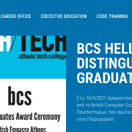
CAREER OFFICE
EXECUTIVE EDUCATION
CODE TRAINING
BLOG /
BCS HELLENIC SECTION DIST
BCS HEL
DISTINGU
GRADUAT
Στις 16/9/2021 πραγματοποι
από το British Computer So
Διεύθυνση:
Πανεπιστημίων, που πρώτευ
Σοφίας Σλήμαν 3,
στην Πληροφορική.
115 26
, Αθήνα