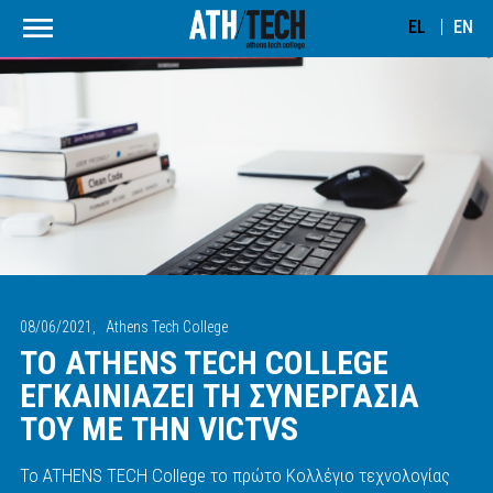
EL
EN
08/06/2021,
Athens Tech College
ΤΟ ATHENS TECH COLLEGE
ΕΓΚΑΙΝΙΑΖΕΙ ΤΗ ΣΥΝΕΡΓΑΣΙΑ
ΤΟΥ ΜΕ ΤΗΝ VICTVS
Το ATHENS TECH College το πρώτο Κολλέγιο τεχνολογίας