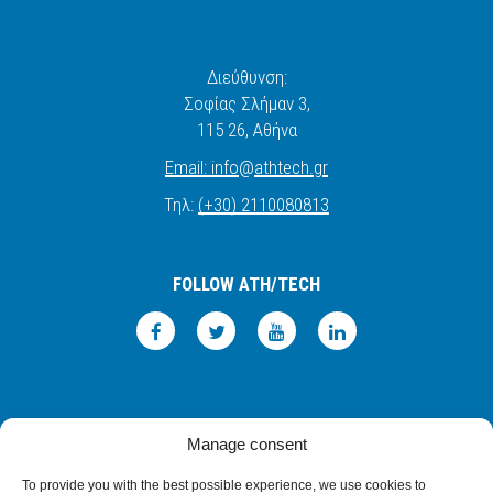
Διεύθυνση:
Σοφίας Σλήμαν 3,
115 26
, Αθήνα
Email:
info
@
athtech.
g
r
Τηλ:
(+30) 2110080813
FOLLOW ATH/TECH
iLEARN
WEBMAIL
ΠΟΛΙΤΙΚΗ ΑΠΟΡΡΗΤΟΥ
ΟΡΟΙ ΧΡΗΣΗΣ
Manage consent
©2026 ATH/TECH ALL RIGHTS RESERVED.
To provide you with the best possible experience, we use cookies to