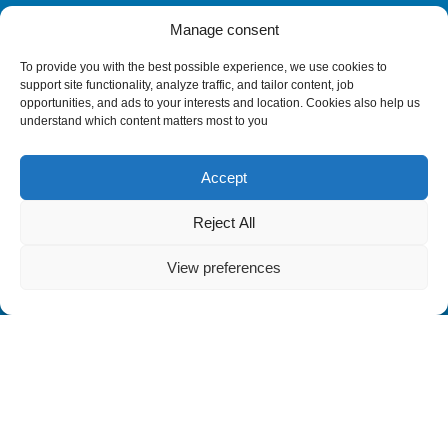
iLEARN
WEBMAIL
ΠΟΛΙΤΙΚΗ ΑΠΟΡΡΗΤΟΥ
ΟΡΟΙ ΧΡΗΣΗΣ
Manage consent
©2026 ATH/TECH ALL RIGHTS RESERVED.
To provide you with the best possible experience, we use cookies to
support site functionality, analyze traffic, and tailor content, job
opportunities, and ads to your interests and location. Cookies also help us
understand which content matters most to you
Accept
Reject All
View preferences